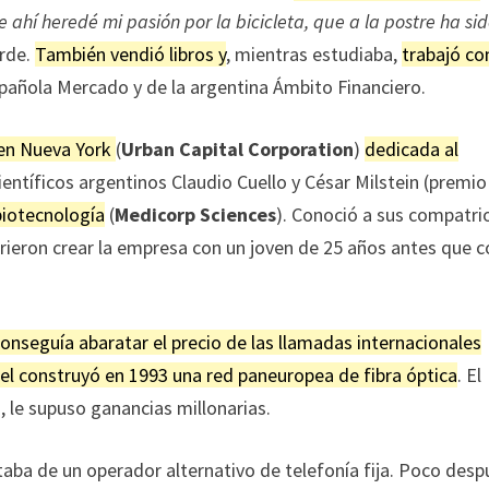
e ahí heredé mi pasión por la bicicleta, que a la postre ha si
arde.
También vendió libros y
, mientras estudiaba,
trabajó c
pañola Mercado y de la argentina Ámbito Financiero.
 en Nueva York
(
Urban Capital Corporation
)
dedicada al
ientíficos argentinos Claudio Cuello y César Milstein (premio
iotecnología
(
Medicorp Sciences
). Conoció a sus compatri
firieron crear la empresa con un joven de 25 años antes que 
onseguía abaratar el precio de las llamadas internacionales
atel construyó en 1993 una red paneuropea de fibra óptica
. El
, le supuso ganancias millonarias.
ataba de un operador alternativo de telefonía fija. Poco desp