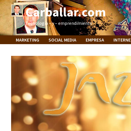
Saltar
Carballar.com
al
contenido
Tecnología – y – emprendimiento
MARKETING
SOCIAL MEDIA
EMPRESA
INTERN