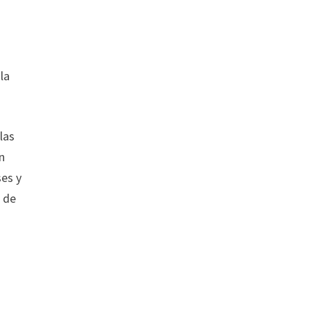
la
las
n
ses y
d de