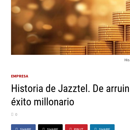
His
EMPRESA
Historia de Jazztel. De arrui
éxito millonario
0
SHARE
SHARE
PIN IT
SHARE