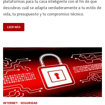
plataformas para tu casa inteligente con el fin de que
descubras cuál se adapta verdaderamente a tu estilo de
vida, tu presupuesto y tu compromiso técnico.
ECOSISTEMAS
LEER MÁS
SMART
HOME:
COMPARATIVA
DE
LAS
MEJORES
PLATAFORMAS
PARA
TU
CASA
INTELIGENTE
INTERNET
/
SEGURIDAD