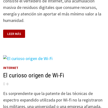
consiste el vertedero de Internet, una acumulación
masiva de residuos digitales que consume recursos,
energía y atención sin aportar el más mínimo valor a la
humanidad.
EL
LEER MÁS
PROBLEMA
DE
LA
BASURA
DIGITAL.
EL
85%
DE
INTERNET
ES
INTERNET
BASURA
El curioso origen de Wi-Fi
0
Es sorprendente que la patente de las técnicas de
espectro expandido utilizada por Wi-fi no la registraron
los militares, una universidad o una empresa afamada,