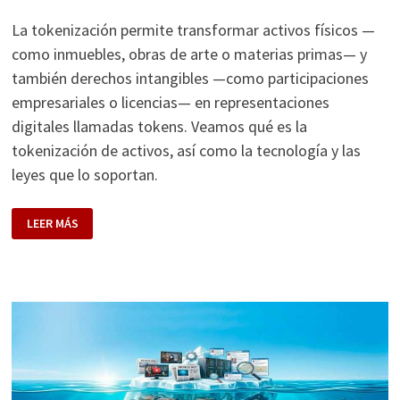
La tokenización permite transformar activos físicos —
como inmuebles, obras de arte o materias primas— y
también derechos intangibles —como participaciones
empresariales o licencias— en representaciones
digitales llamadas tokens. Veamos qué es la
tokenización de activos, así como la tecnología y las
leyes que lo soportan.
QUÉ
LEER MÁS
ES
LA
TOKENIZACIÓN
DE
ACTIVOS.
TECNOLOGÍA,
LEYES
Y
CASOS
DE
USO