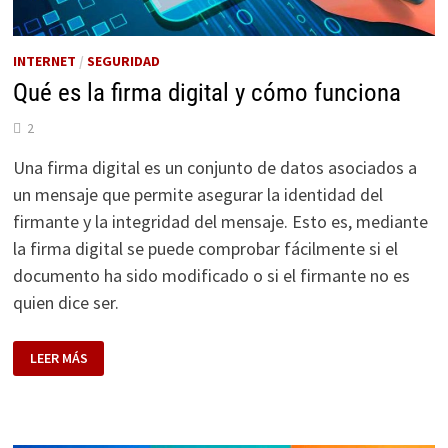
INTERNET
/
SEGURIDAD
Qué es la firma digital y cómo funciona
2
Una firma digital es un conjunto de datos asociados a
un mensaje que permite asegurar la identidad del
firmante y la integridad del mensaje. Esto es, mediante
la firma digital se puede comprobar fácilmente si el
documento ha sido modificado o si el firmante no es
quien dice ser.
QUÉ
LEER MÁS
ES
LA
FIRMA
DIGITAL
Y
CÓMO
FUNCIONA