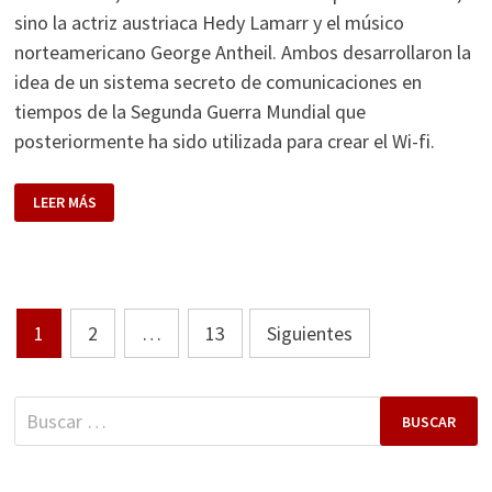
sino la actriz austriaca Hedy Lamarr y el músico
norteamericano George Antheil. Ambos desarrollaron la
idea de un sistema secreto de comunicaciones en
tiempos de la Segunda Guerra Mundial que
posteriormente ha sido utilizada para crear el Wi-fi.
EL
LEER MÁS
CURIOSO
ORIGEN
DE
WI-
FI
Paginación
1
2
…
13
Siguientes
de
entradas
Buscar: