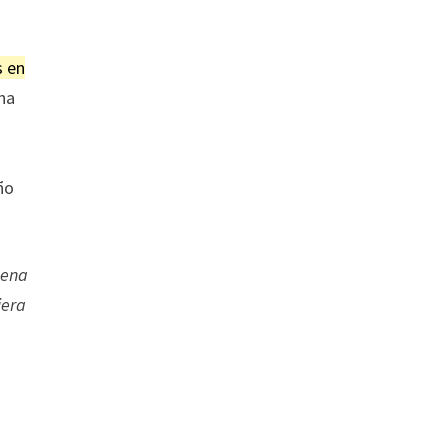
s en
una
ño
uena
iera