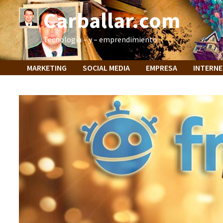
Saltar
Carballar.com
al
contenido
Tecnología – y – emprendimiento
MARKETING
SOCIAL MEDIA
EMPRESA
INTERN