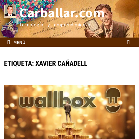
Saltar
Carballar.com
al
contenido
Tecnología – y – emprendimiento
MENÚ
ETIQUETA:
XAVIER CAÑADELL