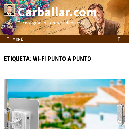
Saltar
Carballar.com
al
contenido
Tecnología – y – emprendimiento
MENÚ
ETIQUETA:
WI-FI PUNTO A PUNTO