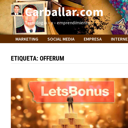
Saltar
Carballar.com
al
contenido
Tecnología – y – emprendimiento
MARKETING
SOCIAL MEDIA
EMPRESA
INTERN
ETIQUETA:
OFFERUM