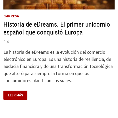
EMPRESA
Historia de eDreams. El primer unicornio
español que conquistó Europa
0
La historia de eDreams es la evolución del comercio
electrónico en Europa. Es una historia de resiliencia, de
audacia financiera y de una transformación tecnológica
que alteró para siempre la forma en que los
consumidores planifican sus viajes.
HISTORIA
LEER MÁS
DE
EDREAMS.
EL
PRIMER
UNICORNIO
ESPAÑOL