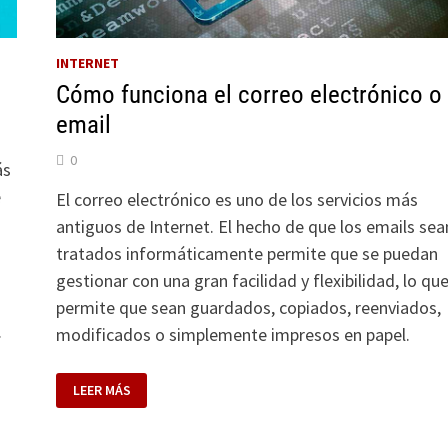
INTERNET
Cómo funciona el correo electrónico o
email
0
ás
e
El correo electrónico es uno de los servicios más
antiguos de Internet. El hecho de que los emails sea
tratados informáticamente permite que se puedan
gestionar con una gran facilidad y flexibilidad, lo qu
permite que sean guardados, copiados, reenviados,
.
modificados o simplemente impresos en papel.
CÓMO
LEER MÁS
FUNCIONA
EL
CORREO
ELECTRÓNICO