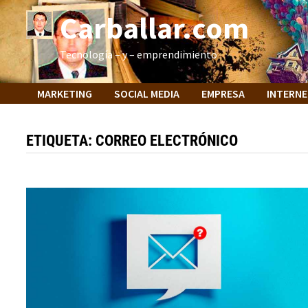
Saltar
Carballar.com
al
contenido
Tecnología – y – emprendimiento
MARKETING
SOCIAL MEDIA
EMPRESA
INTERN
ETIQUETA:
CORREO ELECTRÓNICO