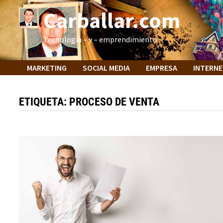
Saltar
Carballar.com
al
contenido
Tecnología – y – emprendimiento
MARKETING
SOCIAL MEDIA
EMPRESA
INTERN
ETIQUETA:
PROCESO DE VENTA