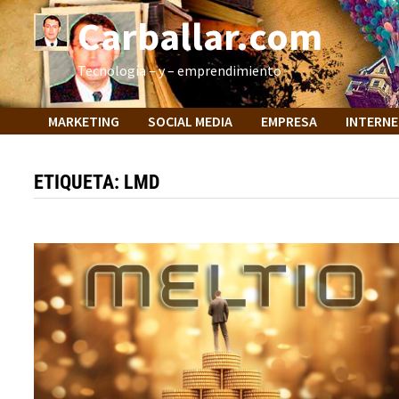
Saltar
Carballar.com
al
contenido
Tecnología – y – emprendimiento
MARKETING
SOCIAL MEDIA
EMPRESA
INTERN
ETIQUETA:
LMD