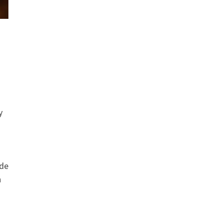
y
 de
n