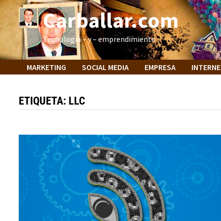
Saltar
Carballar.com
al
contenido
Tecnología – y – emprendimiento
MARKETING
SOCIAL MEDIA
EMPRESA
INTERN
ETIQUETA:
LLC