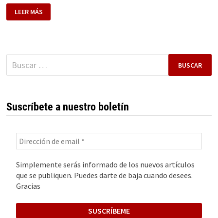
HISTORIA
LEER MÁS
DE
XTRAICE.
CÓMO
UNA
EMPRESA
SEVILLANA
SE
Buscar:
CONVIRTIÓ
EN
LÍDER
MUNDIAL
EN
HIELO
SINTÉTICO
Suscríbete a nuestro boletín
ECOLÓGICO
Simplemente serás informado de los nuevos artículos
que se publiquen. Puedes darte de baja cuando desees.
Gracias