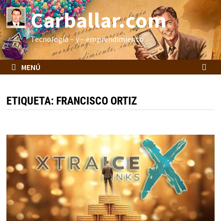
Saltar
Carballar.com
al
contenido
Tecnología – y – emprendimiento
MENÚ
ETIQUETA:
FRANCISCO ORTIZ