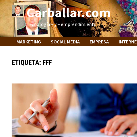
Saltar
Carballar.com
al
contenido
Tecnología – y – emprendimiento
MARKETING
SOCIAL MEDIA
EMPRESA
INTERN
ETIQUETA:
FFF