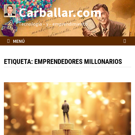
Saltar
Carballar.com
al
contenido
Tecnología – y – emprendimiento
MENÚ
ETIQUETA:
EMPRENDEDORES MILLONARIOS