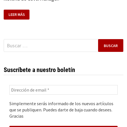
HISTORIA
LEER MÁS
DE
COVERMANAGER.
EL
SOFTWARE
QUE
LLENA
LAS
Buscar:
MESAS
DE
LA
HOSTELERÍA
MUNDIAL
Suscríbete a nuestro boletín
Simplemente serás informado de los nuevos artículos
que se publiquen. Puedes darte de baja cuando desees.
Gracias