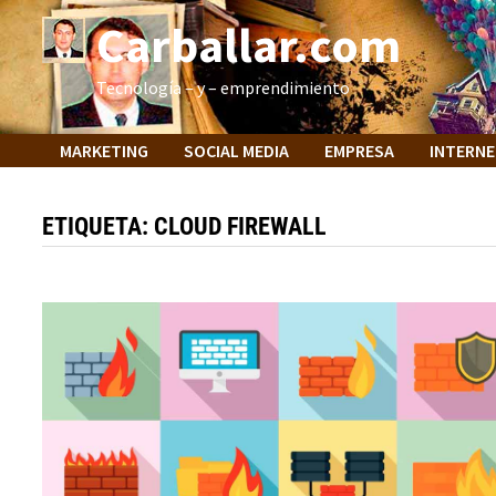
Saltar
Carballar.com
al
contenido
Tecnología – y – emprendimiento
MARKETING
SOCIAL MEDIA
EMPRESA
INTERN
ETIQUETA:
CLOUD FIREWALL