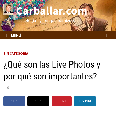
Saltar
Carballar.com
al
contenido
Tecnología – y – emprendimiento
MENÚ
SIN CATEGORÍA
¿Qué son las Live Photos y
por qué son importantes?
0
SHARE
SHARE
PIN IT
SHARE