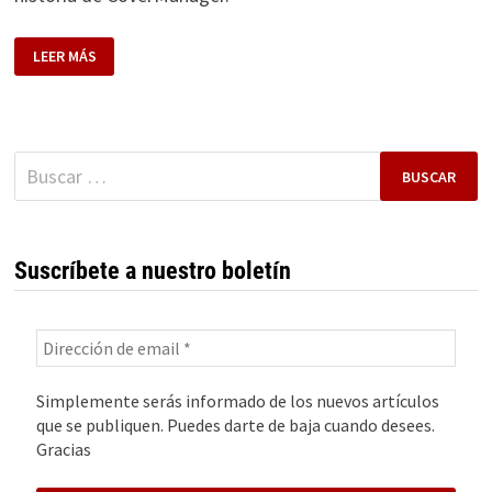
HISTORIA
LEER MÁS
DE
COVERMANAGER.
EL
SOFTWARE
QUE
LLENA
LAS
Buscar:
MESAS
DE
LA
HOSTELERÍA
MUNDIAL
Suscríbete a nuestro boletín
Simplemente serás informado de los nuevos artículos
que se publiquen. Puedes darte de baja cuando desees.
Gracias