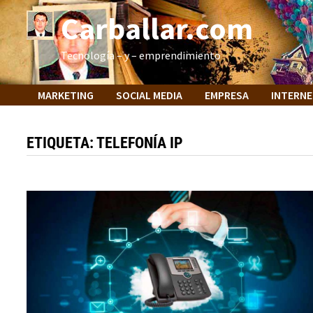
Saltar
Carballar.com
al
contenido
Tecnología – y – emprendimiento
MARKETING
SOCIAL MEDIA
EMPRESA
INTERN
ETIQUETA:
TELEFONÍA IP