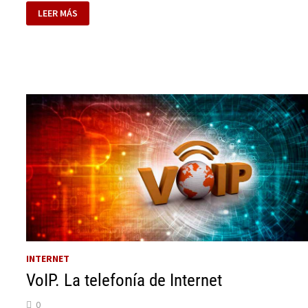
CÓMO
LEER MÁS
FUNCIONA
LA
TELEFONÍA
IP
O
VOIP
INTERNET
VoIP. La telefonía de Internet
0