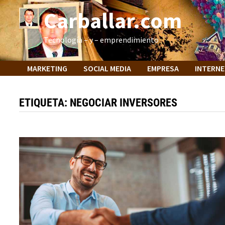
Saltar
Carballar.com
al
contenido
Tecnología – y – emprendimiento
MARKETING
SOCIAL MEDIA
EMPRESA
INTERN
ETIQUETA:
NEGOCIAR INVERSORES