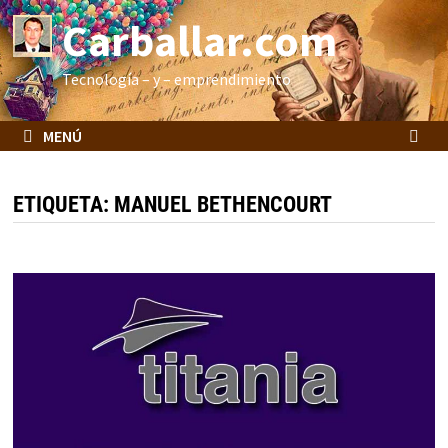
Saltar
Carballar.com
al
contenido
Tecnología – y – emprendimiento
MENÚ
ETIQUETA:
MANUEL BETHENCOURT