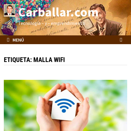
Saltar
Carballar.com
al
contenido
Tecnología – y – emprendimiento
MENÚ
ETIQUETA:
MALLA WIFI