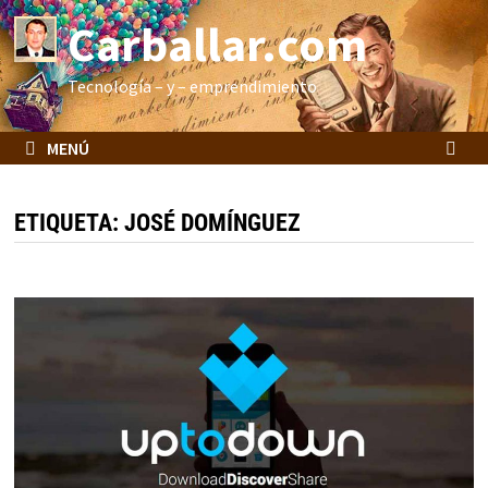
Saltar
Carballar.com
al
contenido
Tecnología – y – emprendimiento
MENÚ
ETIQUETA:
JOSÉ DOMÍNGUEZ