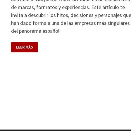
de marcas, formatos y experiencias. Este artículo te
invita a descubrir los hitos, decisiones y personajes qu
han dado forma a una de las empresas más singulares
del panorama español.
HISTORIA
LEER MÁS
DE
SCALPERS.
DE
SASTRERÍA
ARTESANAL
A
IMPERIO
INTERNACIONAL
DE
LA
MODA