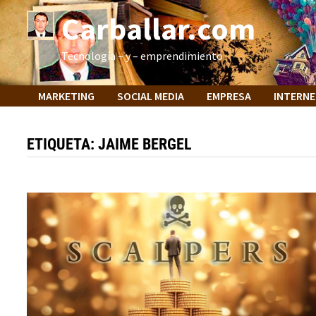
Saltar
Carballar.com
al
contenido
Tecnología – y – emprendimiento
MARKETING
SOCIAL MEDIA
EMPRESA
INTERN
ETIQUETA:
JAIME BERGEL