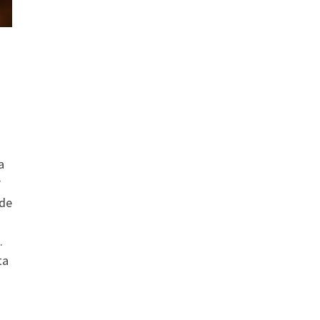
a
?
 de
.
ta