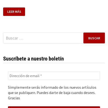
TIPOS
LEER MÁS
DE
FIREWALL
Y
CÓMO
ELEGIR
EL
APROPIADO
Buscar:
Suscríbete a nuestro boletín
Simplemente serás informado de los nuevos artículos
que se publiquen. Puedes darte de baja cuando desees.
Gracias