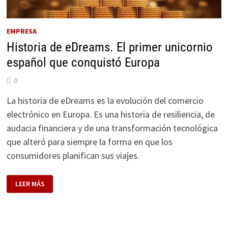
EMPRESA
Historia de eDreams. El primer unicornio
español que conquistó Europa
0
La historia de eDreams es la evolución del comercio
electrónico en Europa. Es una historia de resiliencia, de
audacia financiera y de una transformación tecnológica
que alteró para siempre la forma en que los
consumidores planifican sus viajes.
HISTORIA
LEER MÁS
DE
EDREAMS.
EL
PRIMER
UNICORNIO
ESPAÑOL