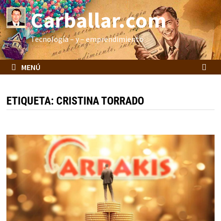
Saltar
Carballar.com
al
contenido
Tecnología – y – emprendimiento
MENÚ
ETIQUETA:
CRISTINA TORRADO