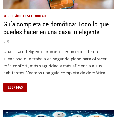
MISCELÁNEO
/
SEGURIDAD
Guía completa de domótica: Todo lo que
puedes hacer en una casa inteligente
0
Una casa inteligente promete ser un ecosistema
silencioso que trabaja en segundo plano para ofrecer
más confort, más seguridad y más eficiencia a sus
habitantes. Veamos una guía completa de domótica
GUÍA
LEER MÁS
COMPLETA
DE
DOMÓTICA:
TODO
LO
QUE
PUEDES
HACER