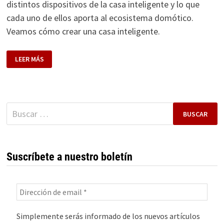
distintos dispositivos de la casa inteligente y lo que
cada uno de ellos aporta al ecosistema domótico.
Veamos cómo crear una casa inteligente.
PROTOCOLOS
LEER MÁS
SMART
HOME:
GUÍA
DE
WI-
FI,
ZIGBEE,
Buscar:
THREAD
Y
MATTER
PARA
TU
CASA
INTELIGENTE
Suscríbete a nuestro boletín
Simplemente serás informado de los nuevos artículos