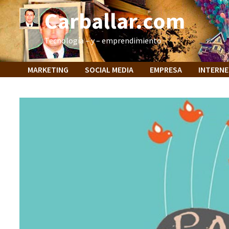
Saltar
Carballar.com
al
contenido
Tecnología – y – emprendimiento
MARKETING
SOCIAL MEDIA
EMPRESA
INTERN