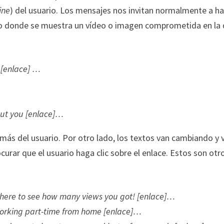
ine
) del usuario. Los mensajes nos invitan normalmente a h
s o donde se muestra un vídeo o imagen comprometida en la
 [enlace] …
out you [enlace]…
más del usuario. Por otro lado, los textos van cambiando y 
rar que el usuario haga clic sobre el enlace. Estos son otr
 here to see how many views you got! [enlace]…
working part-time from home [enlace]…