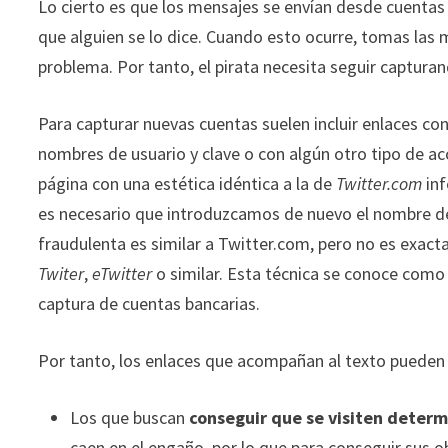
Lo cierto es que los mensajes se envían desde cuentas
que alguien se lo dice. Cuando esto ocurre, tomas las 
problema. Por tanto, el pirata necesita seguir captura
Para capturar nuevas cuentas suelen incluir enlaces co
nombres de usuario y clave o con algún otro tipo de a
página con una estética idéntica a la de
Twitter.com
inf
es necesario que introduzcamos de nuevo el nombre de 
fraudulenta es similar a Twitter.com, pero no es exac
Twiter
,
eTwitter
o similar. Esta técnica se conoce com
captura de cuentas bancarias.
Por tanto, los enlaces que acompañan al texto pueden 
Los que buscan
conseguir que se visiten deter
caen en el engaño, por lo que para conseguir sus ob