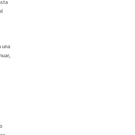
asta
el
.
n una
nuar,
no
tos