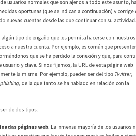
 de usuarios normales que son ajenos a todo este asunto, h
medidas oportunas (que se indican a continuación) y corrige 
ndo nuevas cuentas desde las que continuar con su actividad
n algún tipo de engaño que les permita hacerse con nuestros
cceso a nuestra cuenta. Por ejemplo, es común que presente
ormándonos que se ha perdido la conexión y que, para conti
usuario y clave. Si nos fijamos, la URL de esta página web
tamente la misma. Por ejemplo, pueden ser del tipo
Tvvitter
,
o
phishing
, de la que tanto se ha hablado en relación con la
ser de dos tipos:
minadas páginas web
. La inmensa mayoría de los usuarios 
jetivos necesitan que las visitas sean masivas (miles o cien