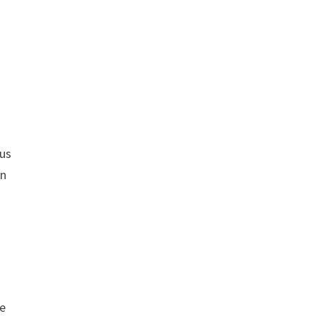
us
en
re