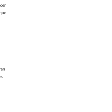
acer
 que
van
os