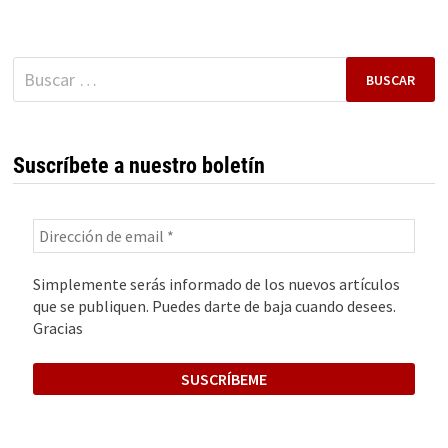
GUÍA
DE
WI-
FI,
ZIGBEE,
Buscar:
THREAD
Y
MATTER
PARA
TU
CASA
INTELIGENTE
Suscríbete a nuestro boletín
Simplemente serás informado de los nuevos artículos
que se publiquen. Puedes darte de baja cuando desees.
Gracias