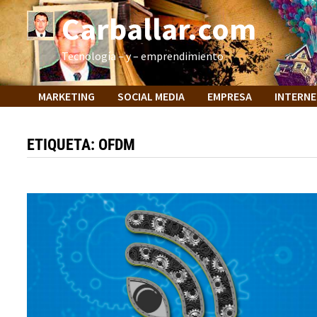
Saltar
Carballar.com
al
contenido
Tecnología – y – emprendimiento
MARKETING
SOCIAL MEDIA
EMPRESA
INTERN
ETIQUETA:
OFDM