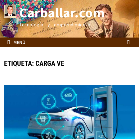
Saltar
Carballar.com
al
contenido
Tecnología – y – emprendimiento
MENÚ
ETIQUETA:
CARGA VE