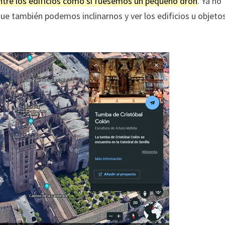
ntre los edificios como si fuésemos un pequeño dron
. Ya no
ue también podemos inclinarnos y ver los edificios u objeto